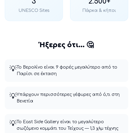
3
2.500+
UNESCO Sites
Πάρκα & κήποι
Ήξερες ότι... 🤔
💡
Το Βερολίνο είναι 9 φορές μεγαλύτερο από το
Παρίσι σε έκταση
💡
Υπάρχουν περισσότερες γέφυρες από ό,τι στη
Βενετία
💡
Το East Side Gallery είναι το μεγαλύτερο
σωζόμενο κομμάτι του Τείχους — 1,3 χλμ τέχνης