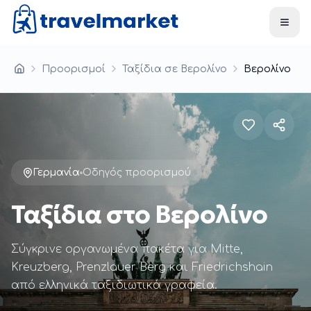
Skip to main content
Προορισμοί
Ταξίδια σε Βερολίνο
Βερολίνο
Αρχική
Γερμανία
Οδηγός προορισμού
Ταξίδια στο Βερολίνο
Σύγκρινε οργανωμένα πακέτα για Mitte,
Kreuzberg, Prenzlauer Berg και Friedrichshain
από ελληνικά ταξιδιωτικά γραφεία.