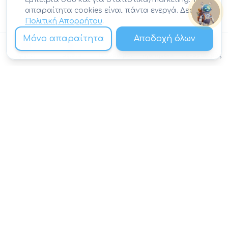
απαραίτητα cookies είναι πάντα ενεργά. Δες την
Πολιτική Απορρήτου
.
Μόνο απαραίτητα
Αποδοχή όλων
Αρχική
Ταξίδια
Προορισμοί
Αγαπημένα
Λογαριασμός
NEWSLETTER
Πάρε την επόμενη
έμπνευση στο
email σου
Επιλεγμένες προσφορές, οδηγοί και ιστορίες