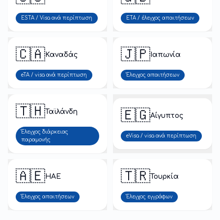
ESTA / Visa ανά περίπτωση
ETA / έλεγχος απαιτήσεων
🇨🇦
🇯🇵
Καναδάς
Ιαπωνία
eTA / visa ανά περίπτωση
Έλεγχος απαιτήσεων
🇹🇭
🇪🇬
Ταϊλάνδη
Αίγυπτος
Έλεγχος διάρκειας
eVisa / visa ανά περίπτωση
παραμονής
🇦🇪
🇹🇷
ΗΑΕ
Τουρκία
Έλεγχος απαιτήσεων
Έλεγχος εγγράφων